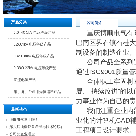
产品分类
公司简介
重庆博顺电气有限公
3.6~40.5kV 电压等级产品
巴南区界石镇石桂大
12/0.4kV 电压等级产品
制设备的制造企业。
0.4/0.38kV 电压等级产品
公司产品全系列通
0.38/0.22kV 电压等级产品
通过ISO9001质
直流电源产品
全体职工牢固树立
展、 持续改进”的
箱、屏、台通用壳体结构产品
力事业作为自己的责
我们注重企业内部
最新动态
业化的计算机CAD
博顺电气复工啦！
第六届成套设备发展与技术论坛在...
工程项目设计要求。
公司的企业理念