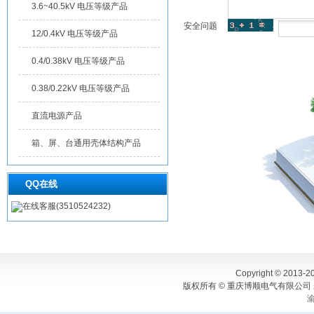
3.6~40.5kV 电压等级产品
安全问题
12/0.4kV 电压等级产品
0.4/0.38kV 电压等级产品
0.38/0.22kV 电压等级产品
直流电源产品
箱、屏、台通用壳体结构产品
QQ在线
在线客服(3510524232)
Copyright © 2013-20
版权所有 © 重庆博顺电气有限公司 
渝