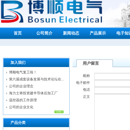
首页
公司简介
新闻动态
产品展示
电子知
加入我们
用户留言
博顺电气复工啦！
昵称
第六届成套设备发展与技术论坛在...
电子邮件
公司的企业理念
电话
海力士将投资建半导体后加工厂
正文
温控器的工作原理
公司的企业文化
产品分类